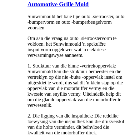
Automotive Grille Mold
Sunwinmould het baie tipe outo -sierrooster, outo
-bumpervorm en outo -bumperbeugelvorm
voorsien.
Om aan die vraag na outo -sierroostervorm te
voldoen, het Sunwinmould 'n spekulêre
inspuitvorm opgelewer wat 'n elektriese
verwarmingswyse aanneem.
1. Struktuur van die binne -vertrekoppervlak:
Sunwinmold kan die struktuur bemeester en die
vertreklyn op die nie -buite -oppervlak instel om
uitgeskiet te word, dus sal dit 'n klein stap op die
oppervlak van die motorbuffer vermy en die
kwessie van snyflits vermy. Uiteindelik help dit
om die gladde oppervlak van die motorbuffer te
verwesenlik.
2. Die ligging van die inspuithek: Die redelike
toewysing van die inspuithek kan die drukverskil
van die holte verminder, dit beïnvloed die
kwaliteit van die motorbuffer direk.