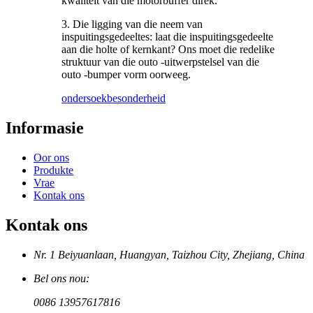
kwaliteit van die motorbuffer direk.
3. Die ligging van die neem van
inspuitingsgedeeltes: laat die inspuitingsgedeelte
aan die holte of kernkant? Ons moet die redelike
struktuur van die outo -uitwerpstelsel van die
outo -bumper vorm oorweeg.
ondersoek
besonderheid
Informasie
Oor ons
Produkte
Vrae
Kontak ons
Kontak ons
Nr. 1 Beiyuanlaan, Huangyan, Taizhou City, Zhejiang, China
Bel ons nou:
0086 13957617816