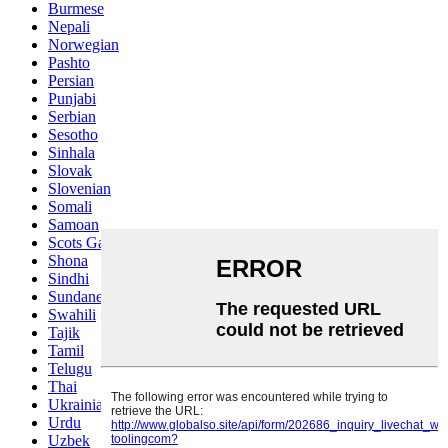
Burmese
Nepali
Norwegian
Pashto
Persian
Punjabi
Serbian
Sesotho
Sinhala
Slovak
Slovenian
Somali
Samoan
Scots Gaelic
Shona
Sindhi
Sundanese
Swahili
Tajik
Tamil
Telugu
Thai
Ukrainian
Urdu
Uzbek