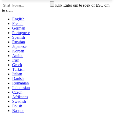
Klik Enter om te soek of ESC om
te sluit
English
French
German
Portuguese
Spanish
Russian
Japanese
Korean
Arabic
Irish
Greek
Turkish
Italian
Danish
Romanian
Indonesian
Czech
Afrikaans
Swedish
Polish
Basque