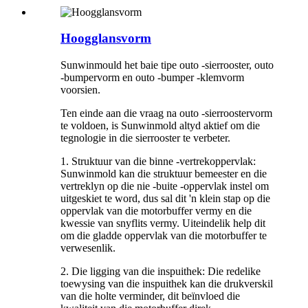
Hoogglansvorm
Sunwinmould het baie tipe outo -sierrooster, outo
-bumpervorm en outo -bumper -klemvorm
voorsien.
Ten einde aan die vraag na outo -sierroostervorm
te voldoen, is Sunwinmold altyd aktief om die
tegnologie in die sierrooster te verbeter.
1. Struktuur van die binne -vertrekoppervlak:
Sunwinmold kan die struktuur bemeester en die
vertreklyn op die nie -buite -oppervlak instel om
uitgeskiet te word, dus sal dit 'n klein stap op die
oppervlak van die motorbuffer vermy en die
kwessie van snyflits vermy. Uiteindelik help dit
om die gladde oppervlak van die motorbuffer te
verwesenlik.
2. Die ligging van die inspuithek: Die redelike
toewysing van die inspuithek kan die drukverskil
van die holte verminder, dit beïnvloed die