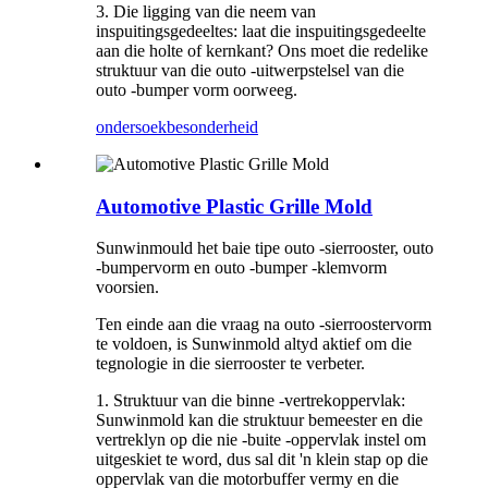
3. Die ligging van die neem van
inspuitingsgedeeltes: laat die inspuitingsgedeelte
aan die holte of kernkant? Ons moet die redelike
struktuur van die outo -uitwerpstelsel van die
outo -bumper vorm oorweeg.
ondersoek
besonderheid
Automotive Plastic Grille Mold
Sunwinmould het baie tipe outo -sierrooster, outo
-bumpervorm en outo -bumper -klemvorm
voorsien.
Ten einde aan die vraag na outo -sierroostervorm
te voldoen, is Sunwinmold altyd aktief om die
tegnologie in die sierrooster te verbeter.
1. Struktuur van die binne -vertrekoppervlak:
Sunwinmold kan die struktuur bemeester en die
vertreklyn op die nie -buite -oppervlak instel om
uitgeskiet te word, dus sal dit 'n klein stap op die
oppervlak van die motorbuffer vermy en die