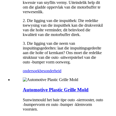
kwessie van snyflits vermy. Uiteindelik help dit
om die gladde oppervlak van die motorbuffer te
verwesenlik.
2. Die ligging van die inspuithek: Die redelike
toewysing van die inspuithek kan die drukverskil
van die holte verminder, dit beïnvloed die
kwaliteit van die motorbuffer direk.
3. Die ligging van die neem van
inspuitingsgedeeltes: laat die inspuitingsgedeelte
aan die holte of kernkant? Ons moet die redelike
struktuur van die outo -uitwerpstelsel van die
outo -bumper vorm oorweeg.
ondersoek
besonderheid
Automotive Plastic Grille Mold
Sunwinmould het baie tipe outo -sierrooster, outo
-bumpervorm en outo -bumper -klemvorm
voorsien.