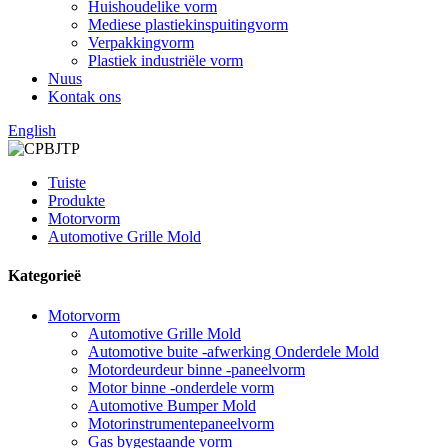
Huishoudelike vorm
Mediese plastiekinspuitingvorm
Verpakkingvorm
Plastiek industriële vorm
Nuus
Kontak ons
English
Tuiste
Produkte
Motorvorm
Automotive Grille Mold
Kategorieë
Motorvorm
Automotive Grille Mold
Automotive buite -afwerking Onderdele Mold
Motordeurdeur binne -paneelvorm
Motor binne -onderdele vorm
Automotive Bumper Mold
Motorinstrumentepaneelvorm
Gas bygestaande vorm