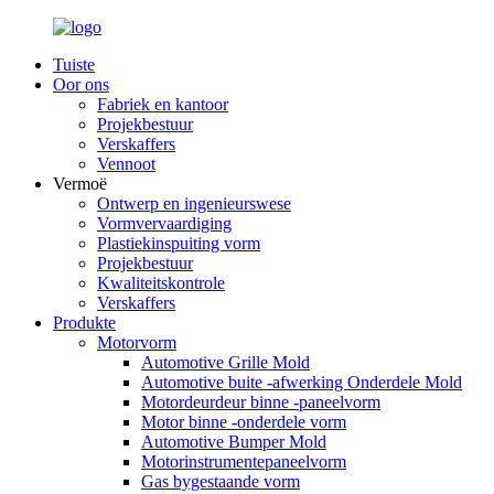
Tuiste
Oor ons
Fabriek en kantoor
Projekbestuur
Verskaffers
Vennoot
Vermoë
Ontwerp en ingenieurswese
Vormvervaardiging
Plastiekinspuiting vorm
Projekbestuur
Kwaliteitskontrole
Verskaffers
Produkte
Motorvorm
Automotive Grille Mold
Automotive buite -afwerking Onderdele Mold
Motordeurdeur binne -paneelvorm
Motor binne -onderdele vorm
Automotive Bumper Mold
Motorinstrumentepaneelvorm
Gas bygestaande vorm