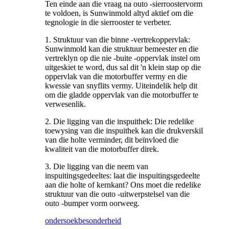
Ten einde aan die vraag na outo -sierroostervorm
te voldoen, is Sunwinmold altyd aktief om die
tegnologie in die sierrooster te verbeter.
1. Struktuur van die binne -vertrekoppervlak:
Sunwinmold kan die struktuur bemeester en die
vertreklyn op die nie -buite -oppervlak instel om
uitgeskiet te word, dus sal dit 'n klein stap op die
oppervlak van die motorbuffer vermy en die
kwessie van snyflits vermy. Uiteindelik help dit
om die gladde oppervlak van die motorbuffer te
verwesenlik.
2. Die ligging van die inspuithek: Die redelike
toewysing van die inspuithek kan die drukverskil
van die holte verminder, dit beïnvloed die
kwaliteit van die motorbuffer direk.
3. Die ligging van die neem van
inspuitingsgedeeltes: laat die inspuitingsgedeelte
aan die holte of kernkant? Ons moet die redelike
struktuur van die outo -uitwerpstelsel van die
outo -bumper vorm oorweeg.
ondersoek
besonderheid