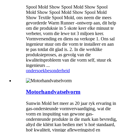
Spool Mold Show Spool Mold Show Spool
Mold Show Spool Mold Show Spool Mold
Show Textile Spool Mold, ons neem die mees
gevorderde Warm Runner -ontwerp aan, dit help
om die produksie in 5 skote keer elke minuut te
verbeter, vorm die lewe tot 3 miljoen keer.
Vormversending en diens na verkope 1. Ons sal
ingenieur stuur om die vorm te installeer en aan
te pas totdat dit glad is. 2. In die werklike
produksieproses, as gevolg van die
kwaliteitsprobleem van die vorm self, stuur ek
ingenieurs ...
ondersoek
besonderheid
Motorhandvatselvorm
Sunwin Mold het meer as 20 jaar ryk ervaring in
gas-ondersteunde vormvervaardiging, wat die
vorm en inspuiting van gewone gas-
ondersteunde produkte in die mark kan bevredig,
altyd die kliënt kan bedien met 'n hoë standaard,
hoë kwaliteit, vinnige afleweringstyd en