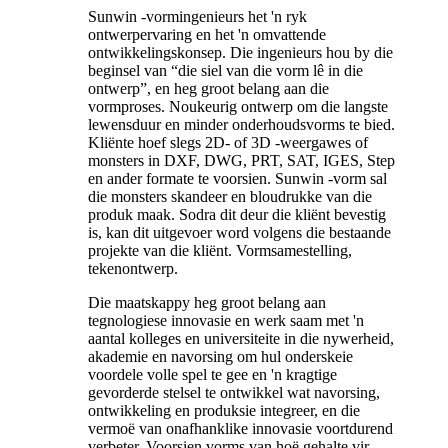
Sunwin -vormingenieurs het 'n ryk
ontwerpervaring en het 'n omvattende
ontwikkelingskonsep. Die ingenieurs hou by die
beginsel van “die siel van die vorm lê in die
ontwerp”, en heg groot belang aan die
vormproses. Noukeurig ontwerp om die langste
lewensduur en minder onderhoudsvorms te bied.
Kliënte hoef slegs 2D- of 3D -weergawes of
monsters in DXF, DWG, PRT, SAT, IGES, Step
en ander formate te voorsien. Sunwin -vorm sal
die monsters skandeer en bloudrukke van die
produk maak. Sodra dit deur die kliënt bevestig
is, kan dit uitgevoer word volgens die bestaande
projekte van die kliënt. Vormsamestelling,
tekenontwerp.
Die maatskappy heg groot belang aan
tegnologiese innovasie en werk saam met 'n
aantal kolleges en universiteite in die nywerheid,
akademie en navorsing om hul onderskeie
voordele volle spel te gee en 'n kragtige
gevorderde stelsel te ontwikkel wat navorsing,
ontwikkeling en produksie integreer, en die
vermoë van onafhanklike innovasie voortdurend
verbeter. Voorsien vorms van hoë gehalte vir