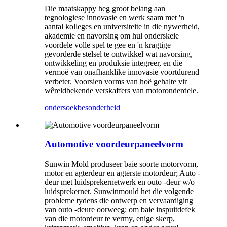
Die maatskappy heg groot belang aan
tegnologiese innovasie en werk saam met 'n
aantal kolleges en universiteite in die nywerheid,
akademie en navorsing om hul onderskeie
voordele volle spel te gee en 'n kragtige
gevorderde stelsel te ontwikkel wat navorsing,
ontwikkeling en produksie integreer, en die
vermoë van onafhanklike innovasie voortdurend
verbeter. Voorsien vorms van hoë gehalte vir
wêreldbekende verskaffers van motoronderdele.
ondersoek
besonderheid
Automotive voordeurpaneelvorm
Sunwin Mold produseer baie soorte motorvorm,
motor en agterdeur en agterste motordeur; Auto -
deur met luidsprekernetwerk en outo -deur w/o
luidsprekernet. Sunwinmould het die volgende
probleme tydens die ontwerp en vervaardiging
van outo -deure oorweeg: om baie inspuitdefek
van die motordeur te vermy, enige skerp,