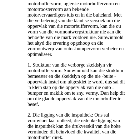
motorbuffervorm, agterste motorbuffervorm en
motorroostervorm aan bekende
motorvervaardigers tuis en in die buiteland. Met
die verbetering van die klant se versoek om die
oppervlak van die motorbuffervorm, kan die ou
vorm van die vormontwerpstruktuur nie aan die
behoefte van die mark voldoen nie. Sunwinmold
het altyd die ervaring opgehoop en die
vormontwerp van outo -bumpervorm verbeter en
optimaliseer.
1. Struktuur van die verborge skeidslyn vir
motorbuffervorm: Sunwinmold kan die struktuur
bemeester en die skeidslyn op die nie -buite -
oppervlak instel om uitgeskiet te word, dus sal dit
'n klein stap op die oppervlak van die outo -
bumper en maklik om te sny, vermy. Dan help dit
om die gladde oppervlak van die motorbuffer te
besef.
2. Die ligging van die inspuithek: Ons sal
vormvloei laat ontleed, die redelike ligging van
die inspuithek kan die drukverskil van die holte
verminder, dit beïnvloed die kwaliteit van die
motorbuffer direk.