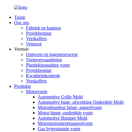
Tuiste
Oor ons
Fabriek en kantoor
Projekbestuur
Verskaffers
Vennoot
Vermoë
Ontwerp en ingenieurswese
Vormvervaardiging
Plastiekinspuiting vorm
Projekbestuur
Kwaliteitskontrole
Verskaffers
Produkte
Motorvorm
Automotive Grille Mold
Automotive buite -afwerking Onderdele Mold
Motordeurdeur binne -paneelvorm
Motor binne -onderdele vorm
Automotive Bumper Mold
Motorinstrumentepaneelvorm
Gas bygestaande vorm