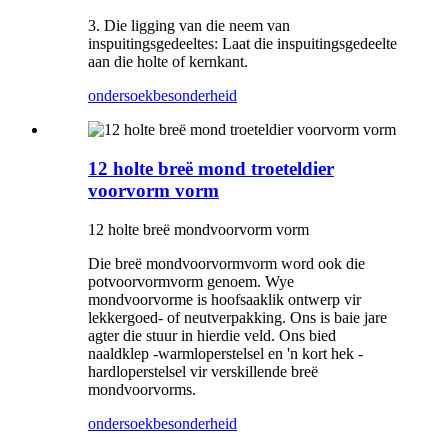
3. Die ligging van die neem van
inspuitingsgedeeltes: Laat die inspuitingsgedeelte
aan die holte of kernkant.
ondersoek
besonderheid
12 holte breë mond troeteldier
voorvorm vorm
12 holte breë mondvoorvorm vorm
Die breë mondvoorvormvorm word ook die
potvoorvormvorm genoem. Wye
mondvoorvorme is hoofsaaklik ontwerp vir
lekkergoed- of neutverpakking. Ons is baie jare
agter die stuur in hierdie veld. Ons bied
naaldklep -warmloperstelsel en 'n kort hek -
hardloperstelsel vir verskillende breë
mondvoorvorms.
ondersoek
besonderheid