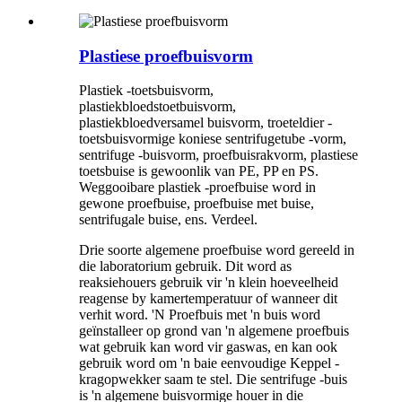
Plastiese proefbuisvorm
Plastiek -toetsbuisvorm,
plastiekbloedstoetbuisvorm,
plastiekbloedversamel buisvorm, troeteldier -
toetsbuisvormige koniese sentrifugetube -vorm,
sentrifuge -buisvorm, proefbuisrakvorm, plastiese
toetsbuise is gewoonlik van PE, PP en PS.
Weggooibare plastiek -proefbuise word in
gewone proefbuise, proefbuise met buise,
sentrifugale buise, ens. Verdeel.
Drie soorte algemene proefbuise word gereeld in
die laboratorium gebruik. Dit word as
reaksiehouers gebruik vir 'n klein hoeveelheid
reagense by kamertemperatuur of wanneer dit
verhit word. 'N Proefbuis met 'n buis word
geïnstalleer op grond van 'n algemene proefbuis
wat gebruik kan word vir gaswas, en kan ook
gebruik word om 'n baie eenvoudige Keppel -
kragopwekker saam te stel. Die sentrifuge -buis
is 'n algemene buisvormige houer in die