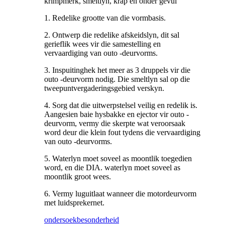
krimpmerk, smeltlyn, krap en onder gevul
1. Redelike grootte van die vormbasis.
2. Ontwerp die redelike afskeidslyn, dit sal
gerieflik wees vir die samestelling en
vervaardiging van outo -deurvorms.
3. Inspuitinghek het meer as 3 druppels vir die
outo -deurvorm nodig. Die smeltlyn sal op die
tweepuntvergaderingsgebied verskyn.
4. Sorg dat die uitwerpstelsel veilig en redelik is.
Aangesien baie hysbakke en ejector vir outo -
deurvorm, vermy die skerpte wat veroorsaak
word deur die klein fout tydens die vervaardiging
van outo -deurvorms.
5. Waterlyn moet soveel as moontlik toegedien
word, en die DIA. waterlyn moet soveel as
moontlik groot wees.
6. Vermy luguitlaat wanneer die motordeurvorm
met luidsprekernet.
ondersoek
besonderheid