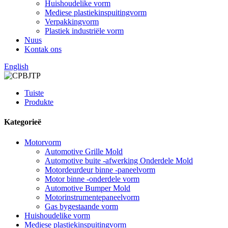
Huishoudelike vorm
Mediese plastiekinspuitingvorm
Verpakkingvorm
Plastiek industriële vorm
Nuus
Kontak ons
English
Tuiste
Produkte
Kategorieë
Motorvorm
Automotive Grille Mold
Automotive buite -afwerking Onderdele Mold
Motordeurdeur binne -paneelvorm
Motor binne -onderdele vorm
Automotive Bumper Mold
Motorinstrumentepaneelvorm
Gas bygestaande vorm
Huishoudelike vorm
Mediese plastiekinspuitingvorm