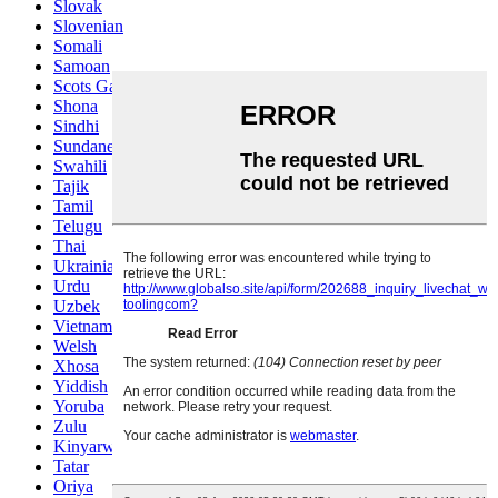
Slovak
Slovenian
Somali
Samoan
Scots Gaelic
Shona
Sindhi
Sundanese
Swahili
Tajik
Tamil
Telugu
Thai
Ukrainian
Urdu
Uzbek
Vietnamese
Welsh
Xhosa
Yiddish
Yoruba
Zulu
Kinyarwanda
Tatar
Oriya