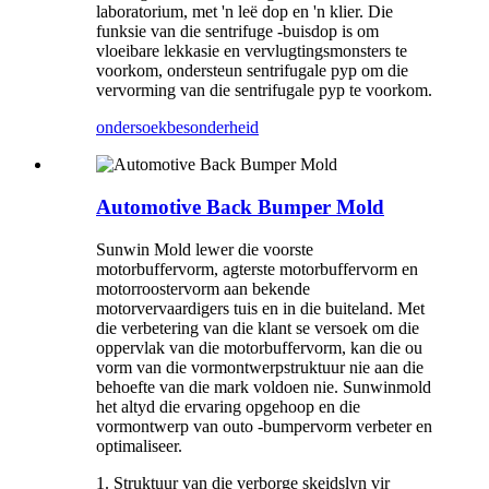
laboratorium, met 'n leë dop en 'n klier. Die
funksie van die sentrifuge -buisdop is om
vloeibare lekkasie en vervlugtingsmonsters te
voorkom, ondersteun sentrifugale pyp om die
vervorming van die sentrifugale pyp te voorkom.
ondersoek
besonderheid
Automotive Back Bumper Mold
Sunwin Mold lewer die voorste
motorbuffervorm, agterste motorbuffervorm en
motorroostervorm aan bekende
motorvervaardigers tuis en in die buiteland. Met
die verbetering van die klant se versoek om die
oppervlak van die motorbuffervorm, kan die ou
vorm van die vormontwerpstruktuur nie aan die
behoefte van die mark voldoen nie. Sunwinmold
het altyd die ervaring opgehoop en die
vormontwerp van outo -bumpervorm verbeter en
optimaliseer.
1. Struktuur van die verborge skeidslyn vir