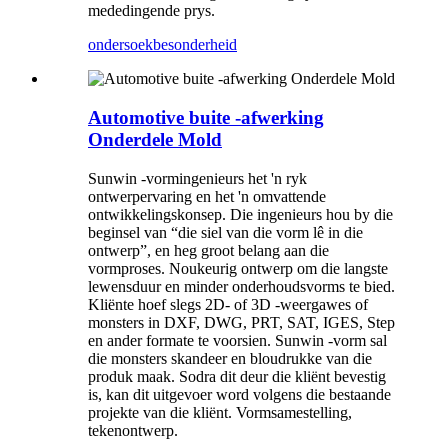
mededingende prys.
ondersoek
besonderheid
Automotive buite -afwerking
Onderdele Mold
Sunwin -vormingenieurs het 'n ryk
ontwerpervaring en het 'n omvattende
ontwikkelingskonsep. Die ingenieurs hou by die
beginsel van “die siel van die vorm lê in die
ontwerp”, en heg groot belang aan die
vormproses. Noukeurig ontwerp om die langste
lewensduur en minder onderhoudsvorms te bied.
Kliënte hoef slegs 2D- of 3D -weergawes of
monsters in DXF, DWG, PRT, SAT, IGES, Step
en ander formate te voorsien. Sunwin -vorm sal
die monsters skandeer en bloudrukke van die
produk maak. Sodra dit deur die kliënt bevestig
is, kan dit uitgevoer word volgens die bestaande
projekte van die kliënt. Vormsamestelling,
tekenontwerp.