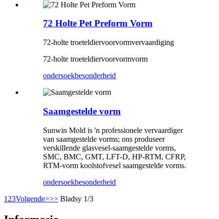
72 Holte Pet Preform Vorm
72-holte troeteldiervoorvormvervaardiging
72-holte troeteldiervoorvormvorm
ondersoek
besonderheid
Saamgestelde vorm
Sunwin Mold is 'n professionele vervaardiger
van saamgestelde vorms; ons produseer
verskillende glasvesel-saamgestelde vorms,
SMC, BMC, GMT, LFT-D, HP-RTM, CFRP,
RTM-vorm koolstofvesel saamgestelde vorms.
ondersoek
besonderheid
1
2
3
Volgende>
>>
Bladsy 1/3